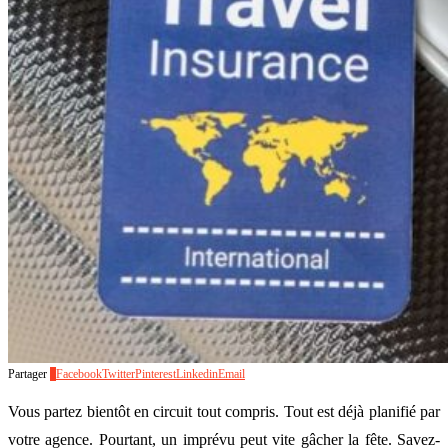
Partager
0
Facebook
Twitter
Pinterest
Linkedin
Email
Vous partez bientôt en circuit tout compris. Tout est déjà planifié par
votre agence. Pourtant, un imprévu peut vite gâcher la fête. Savez-