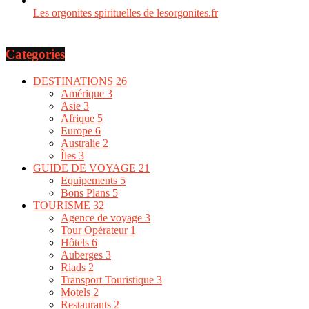
Les orgonites spirituelles de lesorgonites.fr
Categories
DESTINATIONS
26
Amérique
3
Asie
3
Afrique
5
Europe
6
Australie
2
Îles
3
GUIDE DE VOYAGE
21
Equipements
5
Bons Plans
5
TOURISME
32
Agence de voyage
3
Tour Opérateur
1
Hôtels
6
Auberges
3
Riads
2
Transport Touristique
3
Motels
2
Restaurants
2