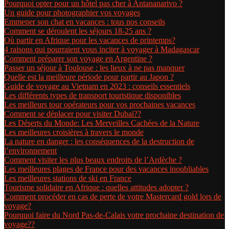
Pourquoi opter pour un hôtel pas cher à Antananarivo ?
Un guide pour photographier vos voyages
Emmener son chat en vacances : tous nos conseils
Comment se déroulent les séjours 18-25 ans ?
Où partir en Afrique pour les vacances de printemps?
4 raisons qui pourraient vous inciter à voyager à Madagascar
Comment préparer son voyage en Argentine ?
Passer un séjour à Toulouse : les lieux à ne pas manquer
Quelle est la meilleure période pour partir au Japon ?
Guide de voyage au Vietnam en 2023 : conseils essentiels
Les différents types de transport touristique disponibles
Les meilleurs tour opérateurs pour vos prochaines vacances
Comment se déplacer pour visiter Dubaï??
Les Déserts du Monde: Les Merveilles Cachées de la Nature
Les meilleures croisières à travers le monde
La nature en danger : les conséquences de la destruction de
l’environnement
Comment visiter les plus beaux endroits de l’Ardèche ?
Les meilleures plages de France pour des vacances inoubliables
Les meilleures stations de ski en France
Tourisme solidaire en Afrique : quelles attitudes adopter ?
Comment procéder en cas de perte de votre Mastercard gold lors de
voyage?
Pourquoi faire du Nord Pas-de-Calais votre prochaine destination de
voyage??