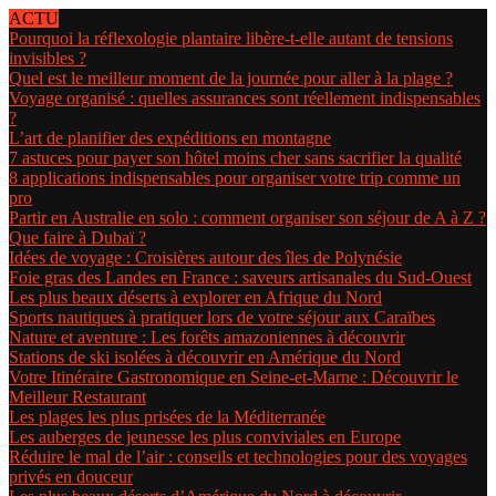
ACTU
Pourquoi la réflexologie plantaire libère-t-elle autant de tensions
invisibles ?
Quel est le meilleur moment de la journée pour aller à la plage ?
Voyage organisé : quelles assurances sont réellement indispensables
?
L’art de planifier des expéditions en montagne
7 astuces pour payer son hôtel moins cher sans sacrifier la qualité
8 applications indispensables pour organiser votre trip comme un
pro
Partir en Australie en solo : comment organiser son séjour de A à Z ?
Que faire à Dubaï ?
Idées de voyage : Croisières autour des îles de Polynésie
Foie gras des Landes en France : saveurs artisanales du Sud-Ouest
Les plus beaux déserts à explorer en Afrique du Nord
Sports nautiques à pratiquer lors de votre séjour aux Caraïbes
Nature et aventure : Les forêts amazoniennes à découvrir
Stations de ski isolées à découvrir en Amérique du Nord
Votre Itinéraire Gastronomique en Seine-et-Marne : Découvrir le
Meilleur Restaurant
Les plages les plus prisées de la Méditerranée
Les auberges de jeunesse les plus conviviales en Europe
Réduire le mal de l’air : conseils et technologies pour des voyages
privés en douceur