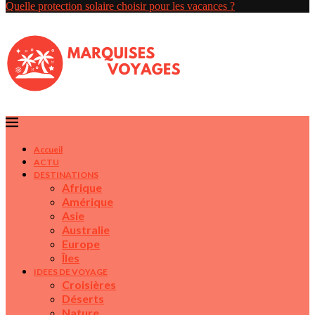
Quelle protection solaire choisir pour les vacances ?
Accueil
ACTU
DESTINATIONS
Afrique
Amérique
Asie
Australie
Europe
Îles
IDEES DE VOYAGE
Croisières
Déserts
Nature