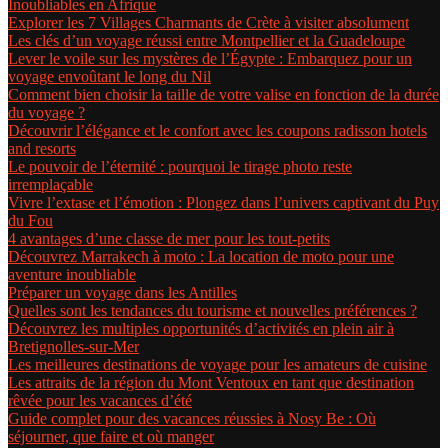
Inoubliables en Afrique
Explorer les 7 Villages Charmants de Crète à visiter absolument
Les clés d’un voyage réussi entre Montpellier et la Guadeloupe
Lever le voile sur les mystères de l’Égypte : Embarquez pour un
voyage envoûtant le long du Nil
Comment bien choisir la taille de votre valise en fonction de la durée
du voyage ?
Découvrir l’élégance et le confort avec les coupons radisson hotels
and resorts
Le pouvoir de l’éternité : pourquoi le tirage photo reste
irremplaçable
Vivre l’extase et l’émotion : Plongez dans l’univers captivant du Puy
du Fou
4 avantages d’une classe de mer pour les tout-petits
Découvrez Marrakech à moto : La location de moto pour une
aventure inoubliable
Préparer un voyage dans les Antilles
Quelles sont les tendances du tourisme et nouvelles préférences ?
Découvrez les multiples opportunités d’activités en plein air à
Bretignolles-sur-Mer
Les meilleures destinations de voyage pour les amateurs de cuisine
Les attraits de la région du Mont Ventoux en tant que destination
rêvée pour les vacances d’été
Guide complet pour des vacances réussies à Nosy Be : Où
séjourner, que faire et où manger