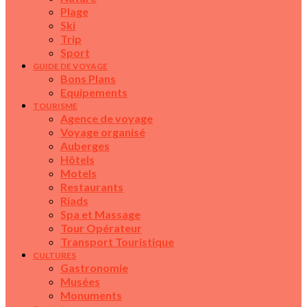
Plage
Ski
Trip
Sport
GUIDE DE VOYAGE
Bons Plans
Equipements
TOURISME
Agence de voyage
Voyage organisé
Auberges
Hôtels
Motels
Restaurants
Riads
Spa et Massage
Tour Opérateur
Transport Touristique
CULTURES
Gastronomie
Musées
Monuments