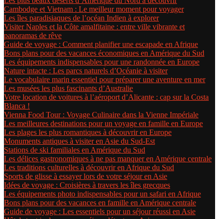
Les plus beaux déserts d’Amérique du Nord à découvrir
Cambodge et Vietnam : Le meilleur moment pour voyager
Les îles paradisiaques de l’océan Indien à explorer
Visiter Naples et la Côte amalfitaine : entre ville vibrante et
panoramas de rêve
Guide de voyage : Comment planifier une escapade en Afrique
Bons plans pour des vacances économiques en Amérique du Sud
Les équipements indispensables pour une randonnée en Europe
Nature intacte : Les parcs naturels d’Océanie à visiter
Le vocabulaire marin essentiel pour préparer une aventure en mer
Les musées les plus fascinants d’Australie
Votre location de voitures à l’aéroport d’Alicante : cap sur la Costa
Blanca !
Vienna Food Tour : Voyage Culinaire dans la Vienne Impériale
Les meilleures destinations pour un voyage en famille en Europe
Les plages les plus romantiques à découvrir en Europe
Monuments antiques à visiter en Asie du Sud-Est
Stations de ski familiales en Amérique du Sud
Les délices gastronomiques à ne pas manquer en Amérique centrale
Les traditions culturelles à découvrir en Afrique du Sud
Sports de glisse à essayer lors de votre séjour en Asie
Idées de voyage : Croisières à travers les îles grecques
Les équipements photo indispensables pour un safari en Afrique
Bons plans pour des vacances en famille en Amérique centrale
Guide de voyage : Les essentiels pour un séjour réussi en Asie