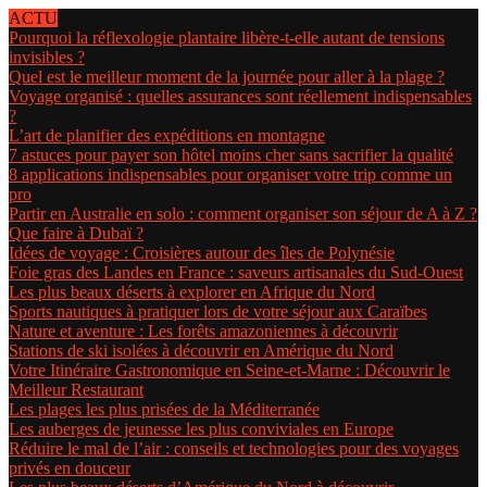
ACTU
Pourquoi la réflexologie plantaire libère-t-elle autant de tensions
invisibles ?
Quel est le meilleur moment de la journée pour aller à la plage ?
Voyage organisé : quelles assurances sont réellement indispensables
?
L’art de planifier des expéditions en montagne
7 astuces pour payer son hôtel moins cher sans sacrifier la qualité
8 applications indispensables pour organiser votre trip comme un
pro
Partir en Australie en solo : comment organiser son séjour de A à Z ?
Que faire à Dubaï ?
Idées de voyage : Croisières autour des îles de Polynésie
Foie gras des Landes en France : saveurs artisanales du Sud-Ouest
Les plus beaux déserts à explorer en Afrique du Nord
Sports nautiques à pratiquer lors de votre séjour aux Caraïbes
Nature et aventure : Les forêts amazoniennes à découvrir
Stations de ski isolées à découvrir en Amérique du Nord
Votre Itinéraire Gastronomique en Seine-et-Marne : Découvrir le
Meilleur Restaurant
Les plages les plus prisées de la Méditerranée
Les auberges de jeunesse les plus conviviales en Europe
Réduire le mal de l’air : conseils et technologies pour des voyages
privés en douceur