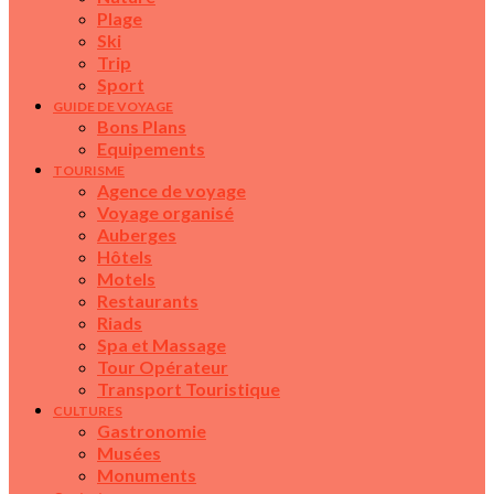
Plage
Ski
Trip
Sport
GUIDE DE VOYAGE
Bons Plans
Equipements
TOURISME
Agence de voyage
Voyage organisé
Auberges
Hôtels
Motels
Restaurants
Riads
Spa et Massage
Tour Opérateur
Transport Touristique
CULTURES
Gastronomie
Musées
Monuments