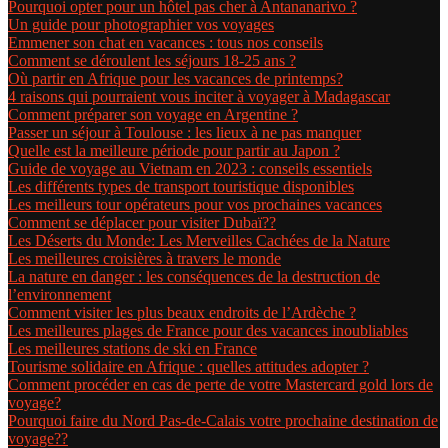
Pourquoi opter pour un hôtel pas cher à Antananarivo ?
Un guide pour photographier vos voyages
Emmener son chat en vacances : tous nos conseils
Comment se déroulent les séjours 18-25 ans ?
Où partir en Afrique pour les vacances de printemps?
4 raisons qui pourraient vous inciter à voyager à Madagascar
Comment préparer son voyage en Argentine ?
Passer un séjour à Toulouse : les lieux à ne pas manquer
Quelle est la meilleure période pour partir au Japon ?
Guide de voyage au Vietnam en 2023 : conseils essentiels
Les différents types de transport touristique disponibles
Les meilleurs tour opérateurs pour vos prochaines vacances
Comment se déplacer pour visiter Dubaï??
Les Déserts du Monde: Les Merveilles Cachées de la Nature
Les meilleures croisières à travers le monde
La nature en danger : les conséquences de la destruction de
l’environnement
Comment visiter les plus beaux endroits de l’Ardèche ?
Les meilleures plages de France pour des vacances inoubliables
Les meilleures stations de ski en France
Tourisme solidaire en Afrique : quelles attitudes adopter ?
Comment procéder en cas de perte de votre Mastercard gold lors de
voyage?
Pourquoi faire du Nord Pas-de-Calais votre prochaine destination de
voyage??