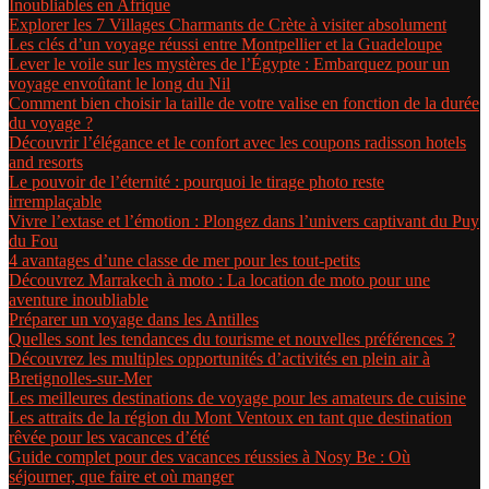
Inoubliables en Afrique
Explorer les 7 Villages Charmants de Crète à visiter absolument
Les clés d’un voyage réussi entre Montpellier et la Guadeloupe
Lever le voile sur les mystères de l’Égypte : Embarquez pour un
voyage envoûtant le long du Nil
Comment bien choisir la taille de votre valise en fonction de la durée
du voyage ?
Découvrir l’élégance et le confort avec les coupons radisson hotels
and resorts
Le pouvoir de l’éternité : pourquoi le tirage photo reste
irremplaçable
Vivre l’extase et l’émotion : Plongez dans l’univers captivant du Puy
du Fou
4 avantages d’une classe de mer pour les tout-petits
Découvrez Marrakech à moto : La location de moto pour une
aventure inoubliable
Préparer un voyage dans les Antilles
Quelles sont les tendances du tourisme et nouvelles préférences ?
Découvrez les multiples opportunités d’activités en plein air à
Bretignolles-sur-Mer
Les meilleures destinations de voyage pour les amateurs de cuisine
Les attraits de la région du Mont Ventoux en tant que destination
rêvée pour les vacances d’été
Guide complet pour des vacances réussies à Nosy Be : Où
séjourner, que faire et où manger