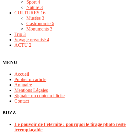
Sport
4
Nature
3
CULTURES
16
Musées
3
Gastronomie
6
Monuments
3
Trip
3
Voyage organisé
4
ACTU
2
MENU
Accueil
Publier un article
Annuaire
Mentions Légales
Signaler un contenu illicite
Contact
BUZZ
Le pouvoir de l’éternité : pourquoi le tirage photo reste
irremplaçable