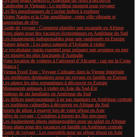
Les plus beaux déserts d’Amérique du Nord à découvrir
Cambodge et Vietnam : Le meilleur moment pour voyager
Les îles paradisiaques de l’océan Indien à explorer
Visiter Naples et la Côte amalfitaine : entre ville vibrante et
panoramas de rêve
Guide de voyage : Comment planifier une escapade en Afrique
Bons plans pour des vacances économiques en Amérique du Sud
Les équipements indispensables pour une randonnée en Europe
Nature intacte : Les parcs naturels d’Océanie à visiter
Le vocabulaire marin essentiel pour préparer une aventure en mer
Les musées les plus fascinants d’Australie
Votre location de voitures à l’aéroport d’Alicante : cap sur la Costa
Blanca !
Vienna Food Tour : Voyage Culinaire dans la Vienne Impériale
Les meilleures destinations pour un voyage en famille en Europe
Les plages les plus romantiques à découvrir en Europe
Monuments antiques à visiter en Asie du Sud-Est
Stations de ski familiales en Amérique du Sud
Les délices gastronomiques à ne pas manquer en Amérique centrale
Les traditions culturelles à découvrir en Afrique du Sud
Sports de glisse à essayer lors de votre séjour en Asie
Idées de voyage : Croisières à travers les îles grecques
Les équipements photo indispensables pour un safari en Afrique
Bons plans pour des vacances en famille en Amérique centrale
Guide de voyage : Les essentiels pour un séjour réussi en Asie