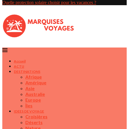
Quelle protection solaire choisir pour les vacances ?
Accueil
ACTU
DESTINATIONS
Afrique
Amérique
Asie
Australie
Europe
Îles
IDEES DE VOYAGE
Croisières
Déserts
Nature