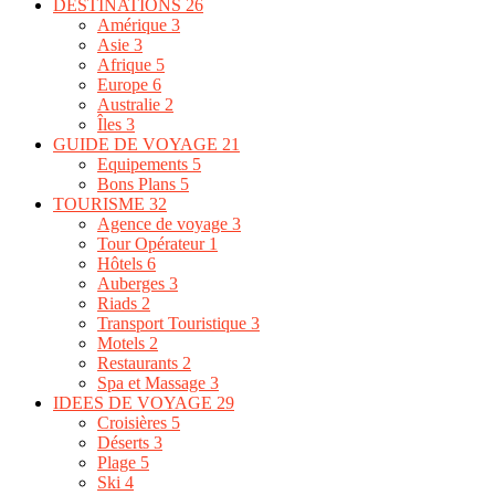
DESTINATIONS
26
Amérique
3
Asie
3
Afrique
5
Europe
6
Australie
2
Îles
3
GUIDE DE VOYAGE
21
Equipements
5
Bons Plans
5
TOURISME
32
Agence de voyage
3
Tour Opérateur
1
Hôtels
6
Auberges
3
Riads
2
Transport Touristique
3
Motels
2
Restaurants
2
Spa et Massage
3
IDEES DE VOYAGE
29
Croisières
5
Déserts
3
Plage
5
Ski
4