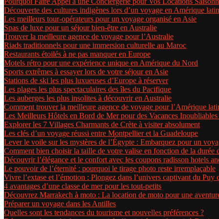
Pourquoi Faire Appel à une Conciergerie pour Vos Locations Saisonn
Découverte des cultures indigènes lors d’un voyage en Amérique lati
Les meilleurs tour-opérateurs pour un voyage organisé en Asie
Spas de luxe pour un séjour bien-être en Australie
Trouver la meilleure agence de voyage pour l’Australie
Riads traditionnels pour une immersion culturelle au Maroc
Restaurants étoilés à ne pas manquer en Europe
Motels rétro pour une expérience unique en Amérique du Nord
Sports extrêmes à essayer lors de votre séjour en Asie
Stations de ski les plus luxueuses d’Europe à réserver
Les plages les plus spectaculaires des îles du Pacifique
Les auberges les plus insolites à découvrir en Australie
Comment trouver la meilleure agence de voyage pour l’Amérique lati
Les Meilleurs Hôtels en Bord de Mer pour des Vacances Inoubliables
Explorer les 7 Villages Charmants de Crète à visiter absolument
Les clés d’un voyage réussi entre Montpellier et la Guadeloupe
Lever le voile sur les mystères de l’Égypte : Embarquez pour un voya
Comment bien choisir la taille de votre valise en fonction de la durée
Découvrir l’élégance et le confort avec les coupons radisson hotels an
Le pouvoir de l’éternité : pourquoi le tirage photo reste irremplaçable
Vivre l’extase et l’émotion : Plongez dans l’univers captivant du Puy
4 avantages d’une classe de mer pour les tout-petits
Découvrez Marrakech à moto : La location de moto pour une aventure
Préparer un voyage dans les Antilles
Quelles sont les tendances du tourisme et nouvelles préférences ?