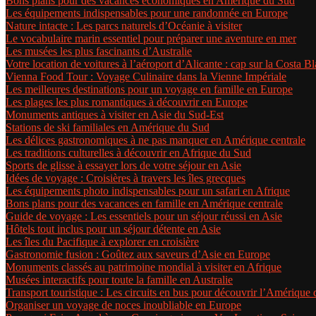
Bons plans pour des vacances économiques en Amérique du Sud
Les équipements indispensables pour une randonnée en Europe
Nature intacte : Les parcs naturels d’Océanie à visiter
Le vocabulaire marin essentiel pour préparer une aventure en mer
Les musées les plus fascinants d’Australie
Votre location de voitures à l’aéroport d’Alicante : cap sur la Costa Bl
Vienna Food Tour : Voyage Culinaire dans la Vienne Impériale
Les meilleures destinations pour un voyage en famille en Europe
Les plages les plus romantiques à découvrir en Europe
Monuments antiques à visiter en Asie du Sud-Est
Stations de ski familiales en Amérique du Sud
Les délices gastronomiques à ne pas manquer en Amérique centrale
Les traditions culturelles à découvrir en Afrique du Sud
Sports de glisse à essayer lors de votre séjour en Asie
Idées de voyage : Croisières à travers les îles grecques
Les équipements photo indispensables pour un safari en Afrique
Bons plans pour des vacances en famille en Amérique centrale
Guide de voyage : Les essentiels pour un séjour réussi en Asie
Hôtels tout inclus pour un séjour détente en Asie
Les îles du Pacifique à explorer en croisière
Gastronomie fusion : Goûtez aux saveurs d’Asie en Europe
Monuments classés au patrimoine mondial à visiter en Afrique
Musées interactifs pour toute la famille en Australie
Transport touristique : Les circuits en bus pour découvrir l’Amérique
Organiser un voyage de noces inoubliable en Europe