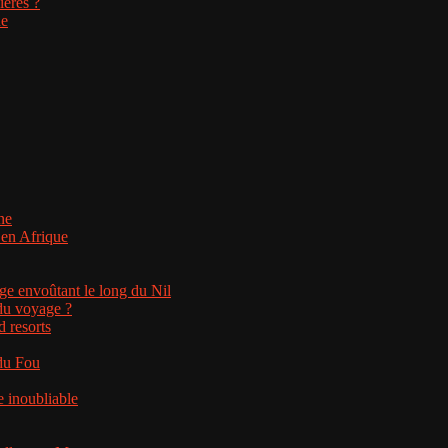
ières ?
ne
ne
 en Afrique
ge envoûtant le long du Nil
 du voyage ?
d resorts
 du Fou
 inoubliable