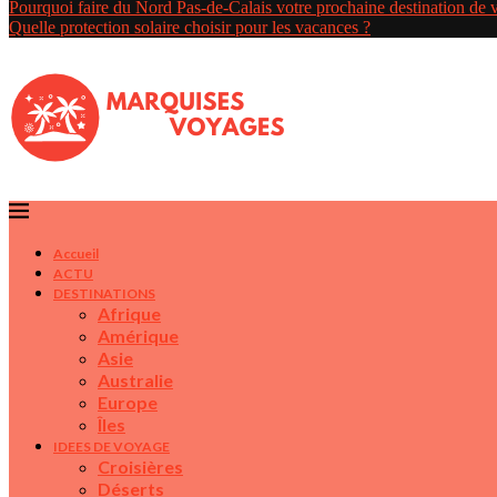
Pourquoi faire du Nord Pas-de-Calais votre prochaine destination de
Quelle protection solaire choisir pour les vacances ?
Accueil
ACTU
DESTINATIONS
Afrique
Amérique
Asie
Australie
Europe
Îles
IDEES DE VOYAGE
Croisières
Déserts