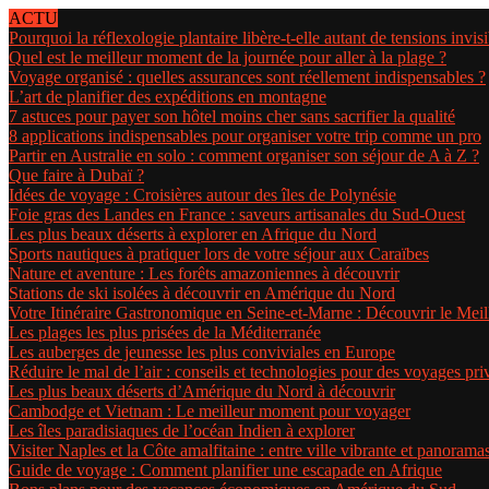
ACTU
Pourquoi la réflexologie plantaire libère-t-elle autant de tensions invisi
Quel est le meilleur moment de la journée pour aller à la plage ?
Voyage organisé : quelles assurances sont réellement indispensables ?
L’art de planifier des expéditions en montagne
7 astuces pour payer son hôtel moins cher sans sacrifier la qualité
8 applications indispensables pour organiser votre trip comme un pro
Partir en Australie en solo : comment organiser son séjour de A à Z ?
Que faire à Dubaï ?
Idées de voyage : Croisières autour des îles de Polynésie
Foie gras des Landes en France : saveurs artisanales du Sud-Ouest
Les plus beaux déserts à explorer en Afrique du Nord
Sports nautiques à pratiquer lors de votre séjour aux Caraïbes
Nature et aventure : Les forêts amazoniennes à découvrir
Stations de ski isolées à découvrir en Amérique du Nord
Votre Itinéraire Gastronomique en Seine-et-Marne : Découvrir le Meil
Les plages les plus prisées de la Méditerranée
Les auberges de jeunesse les plus conviviales en Europe
Réduire le mal de l’air : conseils et technologies pour des voyages pr
Les plus beaux déserts d’Amérique du Nord à découvrir
Cambodge et Vietnam : Le meilleur moment pour voyager
Les îles paradisiaques de l’océan Indien à explorer
Visiter Naples et la Côte amalfitaine : entre ville vibrante et panorama
Guide de voyage : Comment planifier une escapade en Afrique