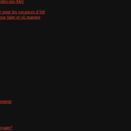
nolles-sur-Mer
e pour les vacances d’été
que faire et où manger
nnement
voyage?