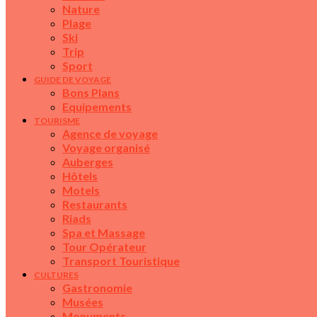
Nature
Plage
Ski
Trip
Sport
GUIDE DE VOYAGE
Bons Plans
Equipements
TOURISME
Agence de voyage
Voyage organisé
Auberges
Hôtels
Motels
Restaurants
Riads
Spa et Massage
Tour Opérateur
Transport Touristique
CULTURES
Gastronomie
Musées
Monuments