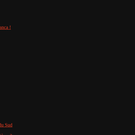
anca !
 du Sud