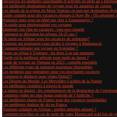
Découvrez les multiples opportunités d’activités en plein air à Bretig
Les meilleures destinations de voyage pour les amateurs de cuisine
Les attraits de la région du Mont Ventoux en tant que destination rêvé
Guide complet pour des vacances réussies à Nosy Be : Où séjourner, 
Pourquoi opter pour un hôtel pas cher à Antananarivo ?
Un guide pour photographier vos voyages
Emmener son chat en vacances : tous nos conseils
Comment se déroulent les séjours 18-25 ans ?
Où partir en Afrique pour les vacances de printemps?
4 raisons qui pourraient vous inciter à voyager à Madagascar
Comment préparer son voyage en Argentine ?
Passer un séjour à Toulouse : les lieux à ne pas manquer
Quelle est la meilleure période pour partir au Japon ?
Guide de voyage au Vietnam en 2023 : conseils essentiels
Les différents types de transport touristique disponibles
Les meilleurs tour opérateurs pour vos prochaines vacances
Comment se déplacer pour visiter Dubaï??
Les Déserts du Monde: Les Merveilles Cachées de la Nature
Les meilleures croisières à travers le monde
La nature en danger : les conséquences de la destruction de l’enviro
Comment visiter les plus beaux endroits de l’Ardèche ?
Les meilleures plages de France pour des vacances inoubliables
Les meilleures stations de ski en France
Tourisme solidaire en Afrique : quelles attitudes adopter ?
Comment procéder en cas de perte de votre Mastercard gold lors de 