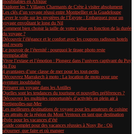
Inoubliables en Afrique
Explorer les 7 Villages Charmants de Crète à visiter absolument
Les clés d’un voyage réussi entre Montpellier et la Guadeloupe
Lever le voile sur les mystères de l’Égypte : Embarquez pour un
voyage envoûtant le long du Nil
Comment bien choisir la taille de votre valise en fonction de la durée
du voyage ?
Découvrir l’élégance et le confort avec les coupons radisson hotels
and resorts
Le pouvoir de l’éternité : pourquoi le tirage photo reste
irremplaçable
Vivre l’extase et l’émotion : Plongez dans l’univers captivant du Puy
du Fou
4 avantages d’une classe de mer pour les tout-petits
Découvrez Marrakech à moto : La location de moto pour une
aventure inoubliable
Préparer un voyage dans les Antilles
Quelles sont les tendances du tourisme et nouvelles préférences ?
Découvrez les multiples opportunités d’activités en plein air à
Bretignolles-sur-Mer
Les meilleures destinations de voyage pour les amateurs de cuisine
Les attraits de la région du Mont Ventoux en tant que destination
rêvée pour les vacances d’été
Guide complet pour des vacances réussies à Nosy Be : Où
séjourner, que faire et où manger