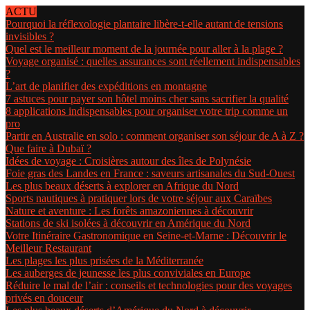
ACTU
Pourquoi la réflexologie plantaire libère-t-elle autant de tensions
invisibles ?
Quel est le meilleur moment de la journée pour aller à la plage ?
Voyage organisé : quelles assurances sont réellement indispensables
?
L’art de planifier des expéditions en montagne
7 astuces pour payer son hôtel moins cher sans sacrifier la qualité
8 applications indispensables pour organiser votre trip comme un
pro
Partir en Australie en solo : comment organiser son séjour de A à Z ?
Que faire à Dubaï ?
Idées de voyage : Croisières autour des îles de Polynésie
Foie gras des Landes en France : saveurs artisanales du Sud-Ouest
Les plus beaux déserts à explorer en Afrique du Nord
Sports nautiques à pratiquer lors de votre séjour aux Caraïbes
Nature et aventure : Les forêts amazoniennes à découvrir
Stations de ski isolées à découvrir en Amérique du Nord
Votre Itinéraire Gastronomique en Seine-et-Marne : Découvrir le
Meilleur Restaurant
Les plages les plus prisées de la Méditerranée
Les auberges de jeunesse les plus conviviales en Europe
Réduire le mal de l’air : conseils et technologies pour des voyages
privés en douceur