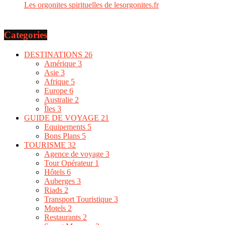
Les orgonites spirituelles de lesorgonites.fr
Categories
DESTINATIONS
26
Amérique
3
Asie
3
Afrique
5
Europe
6
Australie
2
Îles
3
GUIDE DE VOYAGE
21
Equipements
5
Bons Plans
5
TOURISME
32
Agence de voyage
3
Tour Opérateur
1
Hôtels
6
Auberges
3
Riads
2
Transport Touristique
3
Motels
2
Restaurants
2