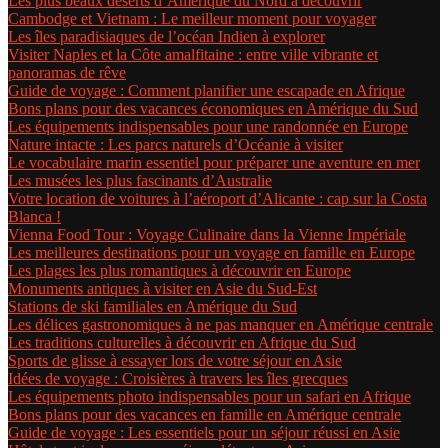
Les plus beaux déserts d’Amérique du Nord à découvrir
Cambodge et Vietnam : Le meilleur moment pour voyager
Les îles paradisiaques de l’océan Indien à explorer
Visiter Naples et la Côte amalfitaine : entre ville vibrante et
panoramas de rêve
Guide de voyage : Comment planifier une escapade en Afrique
Bons plans pour des vacances économiques en Amérique du Sud
Les équipements indispensables pour une randonnée en Europe
Nature intacte : Les parcs naturels d’Océanie à visiter
Le vocabulaire marin essentiel pour préparer une aventure en mer
Les musées les plus fascinants d’Australie
Votre location de voitures à l’aéroport d’Alicante : cap sur la Costa
Blanca !
Vienna Food Tour : Voyage Culinaire dans la Vienne Impériale
Les meilleures destinations pour un voyage en famille en Europe
Les plages les plus romantiques à découvrir en Europe
Monuments antiques à visiter en Asie du Sud-Est
Stations de ski familiales en Amérique du Sud
Les délices gastronomiques à ne pas manquer en Amérique centrale
Les traditions culturelles à découvrir en Afrique du Sud
Sports de glisse à essayer lors de votre séjour en Asie
Idées de voyage : Croisières à travers les îles grecques
Les équipements photo indispensables pour un safari en Afrique
Bons plans pour des vacances en famille en Amérique centrale
Guide de voyage : Les essentiels pour un séjour réussi en Asie