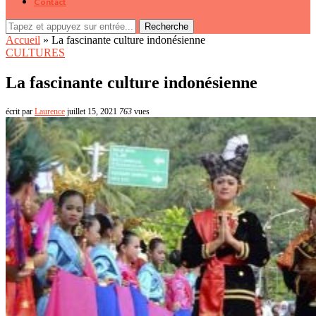
Contact
Recherche
Accueil
»
La fascinante culture indonésienne
CULTURES
La fascinante culture indonésienne
écrit par
Laurence
juillet 15, 2021
763
vues