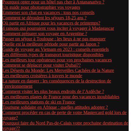
Pourquoi opter pour un hôtel pas cher à Antananarivo ?
Un guide pour photographier vos voyages
Emmener son chat en vacances : tous nos conseils
Comment se déroulent les séjours 18-25 ans ?
Où partir en Afrique pour les vacances de printemps?
4 raisons qui pourraient vous inciter à voyager à Madagascar
Comment préparer son voyage en Argentine ?
Passer un séjour à Toulouse : les lieux à ne pas manquer
Quelle est la meilleure période pour partir au Japon ?
Guide de voyage au Vietnam en 2023 : conseils essentiels
Les différents types de transport touristique disponibles
Les meilleurs tour opérateurs pour vos prochaines vacances
Comment se déplacer pour visiter Dubaï??
Les Déserts du Monde: Les Merveilles Cachées de la Nature
Les meilleures croisières à travers le monde
La nature en danger : les conséquences de la destruction de
l’environnement
Comment visiter les plus beaux endroits de l’Ardèche ?
Les meilleures plages de France pour des vacances inoubliables
Les meilleures stations de ski en France
Tourisme solidaire en Afrique : quelles attitudes adopter ?
Comment procéder en cas de perte de votre Mastercard gold lors de
voyage?
Pourquoi faire du Nord Pas-de-Calais votre prochaine destination de
voyage??