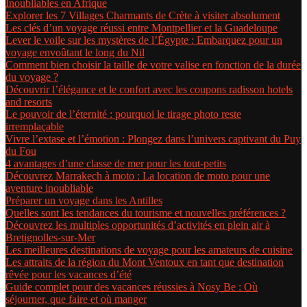
Inoubliables en Afrique
Explorer les 7 Villages Charmants de Crète à visiter absolument
Les clés d’un voyage réussi entre Montpellier et la Guadeloupe
Lever le voile sur les mystères de l’Égypte : Embarquez pour un
voyage envoûtant le long du Nil
Comment bien choisir la taille de votre valise en fonction de la durée
du voyage ?
Découvrir l’élégance et le confort avec les coupons radisson hotels
and resorts
Le pouvoir de l’éternité : pourquoi le tirage photo reste
irremplaçable
Vivre l’extase et l’émotion : Plongez dans l’univers captivant du Puy
du Fou
4 avantages d’une classe de mer pour les tout-petits
Découvrez Marrakech à moto : La location de moto pour une
aventure inoubliable
Préparer un voyage dans les Antilles
Quelles sont les tendances du tourisme et nouvelles préférences ?
Découvrez les multiples opportunités d’activités en plein air à
Bretignolles-sur-Mer
Les meilleures destinations de voyage pour les amateurs de cuisine
Les attraits de la région du Mont Ventoux en tant que destination
rêvée pour les vacances d’été
Guide complet pour des vacances réussies à Nosy Be : Où
séjourner, que faire et où manger