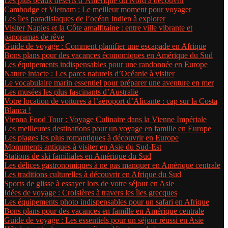
Les plus beaux déserts d’Amérique du Nord à découvrir
Cambodge et Vietnam : Le meilleur moment pour voyager
Les îles paradisiaques de l’océan Indien à explorer
Visiter Naples et la Côte amalfitaine : entre ville vibrante et
panoramas de rêve
Guide de voyage : Comment planifier une escapade en Afrique
Bons plans pour des vacances économiques en Amérique du Sud
Les équipements indispensables pour une randonnée en Europe
Nature intacte : Les parcs naturels d’Océanie à visiter
Le vocabulaire marin essentiel pour préparer une aventure en mer
Les musées les plus fascinants d’Australie
Votre location de voitures à l’aéroport d’Alicante : cap sur la Costa
Blanca !
Vienna Food Tour : Voyage Culinaire dans la Vienne Impériale
Les meilleures destinations pour un voyage en famille en Europe
Les plages les plus romantiques à découvrir en Europe
Monuments antiques à visiter en Asie du Sud-Est
Stations de ski familiales en Amérique du Sud
Les délices gastronomiques à ne pas manquer en Amérique centrale
Les traditions culturelles à découvrir en Afrique du Sud
Sports de glisse à essayer lors de votre séjour en Asie
Idées de voyage : Croisières à travers les îles grecques
Les équipements photo indispensables pour un safari en Afrique
Bons plans pour des vacances en famille en Amérique centrale
Guide de voyage : Les essentiels pour un séjour réussi en Asie