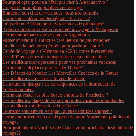
Pourquoi opter pour un hôtel pas cher à Antananarivo ?
Un guide pour photographier vos voyages
Emmener son chat en vacances : tous nos conseils
Comment se déroulent les séjours 18-25 ans ?
Où partir en Afrique pour les vacances de printemps?
4 raisons qui pourraient vous inciter à voyager à Madagascar
Comment préparer son voyage en Argentine ?
Passer un séjour à Toulouse : les lieux à ne pas manquer
Quelle est la meilleure période pour partir au Japon ?
Guide de voyage au Vietnam en 2023 : conseils essentiels
Les différents types de transport touristique disponibles
Les meilleurs tour opérateurs pour vos prochaines vacances
Comment se déplacer pour visiter Dubaï??
Les Déserts du Monde: Les Merveilles Cachées de la Nature
Les meilleures croisières à travers le monde
La nature en danger : les conséquences de la destruction de
l’environnement
Comment visiter les plus beaux endroits de l’Ardèche ?
Les meilleures plages de France pour des vacances inoubliables
Les meilleures stations de ski en France
Tourisme solidaire en Afrique : quelles attitudes adopter ?
Comment procéder en cas de perte de votre Mastercard gold lors de
voyage?
Pourquoi faire du Nord Pas-de-Calais votre prochaine destination de
voyage??