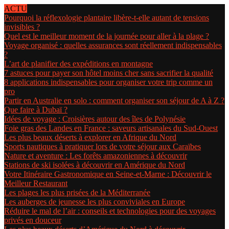
ACTU
Pourquoi la réflexologie plantaire libère-t-elle autant de tensions
invisibles ?
Quel est le meilleur moment de la journée pour aller à la plage ?
Voyage organisé : quelles assurances sont réellement indispensables
?
L’art de planifier des expéditions en montagne
7 astuces pour payer son hôtel moins cher sans sacrifier la qualité
8 applications indispensables pour organiser votre trip comme un
pro
Partir en Australie en solo : comment organiser son séjour de A à Z ?
Que faire à Dubaï ?
Idées de voyage : Croisières autour des îles de Polynésie
Foie gras des Landes en France : saveurs artisanales du Sud-Ouest
Les plus beaux déserts à explorer en Afrique du Nord
Sports nautiques à pratiquer lors de votre séjour aux Caraïbes
Nature et aventure : Les forêts amazoniennes à découvrir
Stations de ski isolées à découvrir en Amérique du Nord
Votre Itinéraire Gastronomique en Seine-et-Marne : Découvrir le
Meilleur Restaurant
Les plages les plus prisées de la Méditerranée
Les auberges de jeunesse les plus conviviales en Europe
Réduire le mal de l’air : conseils et technologies pour des voyages
privés en douceur