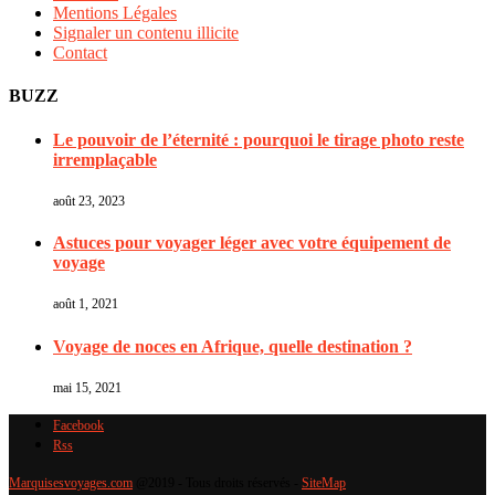
Mentions Légales
Signaler un contenu illicite
Contact
BUZZ
Le pouvoir de l’éternité : pourquoi le tirage photo reste
irremplaçable
août 23, 2023
Astuces pour voyager léger avec votre équipement de
voyage
août 1, 2021
Voyage de noces en Afrique, quelle destination ?
mai 15, 2021
Facebook
Rss
Marquisesvoyages.com
@2019 - Tous droits réservés -
SiteMap