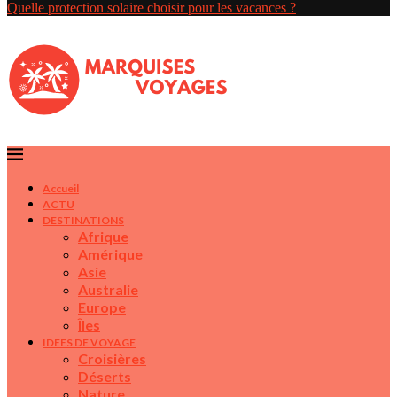
Quelle protection solaire choisir pour les vacances ?
Accueil
ACTU
DESTINATIONS
Afrique
Amérique
Asie
Australie
Europe
Îles
IDEES DE VOYAGE
Croisières
Déserts
Nature