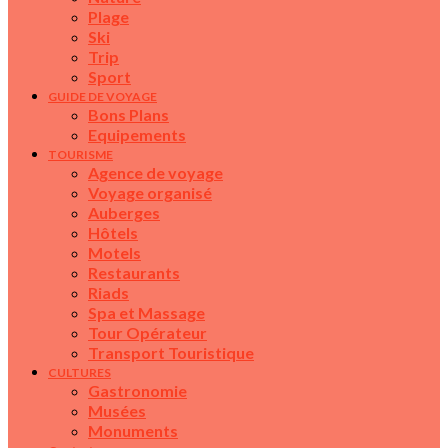
Plage
Ski
Trip
Sport
GUIDE DE VOYAGE
Bons Plans
Equipements
TOURISME
Agence de voyage
Voyage organisé
Auberges
Hôtels
Motels
Restaurants
Riads
Spa et Massage
Tour Opérateur
Transport Touristique
CULTURES
Gastronomie
Musées
Monuments