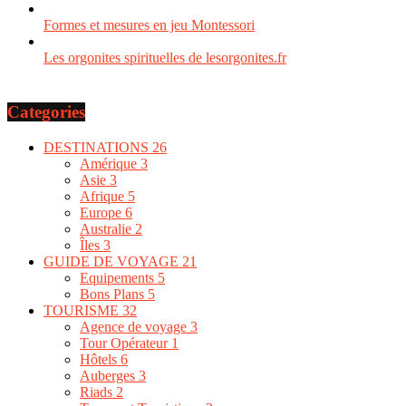
Formes et mesures en jeu Montessori
Les orgonites spirituelles de lesorgonites.fr
Categories
DESTINATIONS
26
Amérique
3
Asie
3
Afrique
5
Europe
6
Australie
2
Îles
3
GUIDE DE VOYAGE
21
Equipements
5
Bons Plans
5
TOURISME
32
Agence de voyage
3
Tour Opérateur
1
Hôtels
6
Auberges
3
Riads
2