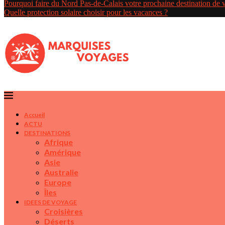
Pourquoi faire du Nord Pas-de-Calais votre prochaine destination de
Quelle protection solaire choisir pour les vacances ?
Accueil
ACTU
DESTINATIONS
Afrique
Amérique
Asie
Australie
Europe
Îles
IDEES DE VOYAGE
Croisières
Déserts