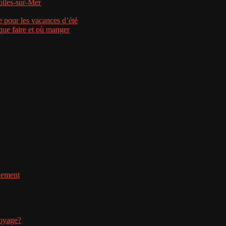
nolles-sur-Mer
e pour les vacances d’été
que faire et où manger
nnement
voyage?