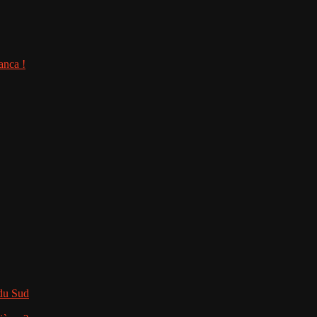
anca !
 du Sud