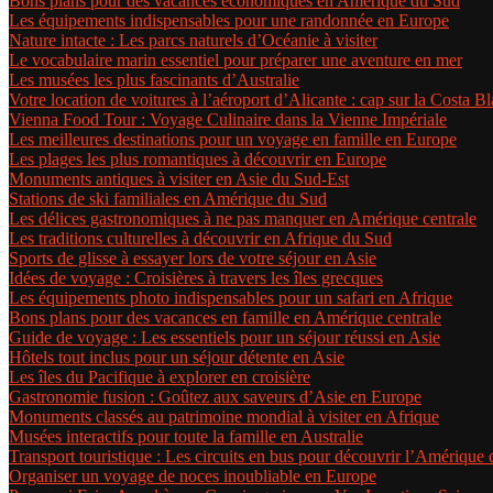
Bons plans pour des vacances économiques en Amérique du Sud
Les équipements indispensables pour une randonnée en Europe
Nature intacte : Les parcs naturels d’Océanie à visiter
Le vocabulaire marin essentiel pour préparer une aventure en mer
Les musées les plus fascinants d’Australie
Votre location de voitures à l’aéroport d’Alicante : cap sur la Costa Bl
Vienna Food Tour : Voyage Culinaire dans la Vienne Impériale
Les meilleures destinations pour un voyage en famille en Europe
Les plages les plus romantiques à découvrir en Europe
Monuments antiques à visiter en Asie du Sud-Est
Stations de ski familiales en Amérique du Sud
Les délices gastronomiques à ne pas manquer en Amérique centrale
Les traditions culturelles à découvrir en Afrique du Sud
Sports de glisse à essayer lors de votre séjour en Asie
Idées de voyage : Croisières à travers les îles grecques
Les équipements photo indispensables pour un safari en Afrique
Bons plans pour des vacances en famille en Amérique centrale
Guide de voyage : Les essentiels pour un séjour réussi en Asie
Hôtels tout inclus pour un séjour détente en Asie
Les îles du Pacifique à explorer en croisière
Gastronomie fusion : Goûtez aux saveurs d’Asie en Europe
Monuments classés au patrimoine mondial à visiter en Afrique
Musées interactifs pour toute la famille en Australie
Transport touristique : Les circuits en bus pour découvrir l’Amérique
Organiser un voyage de noces inoubliable en Europe