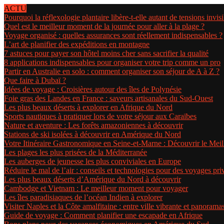
ACTU
Pourquoi la réflexologie plantaire libère-t-elle autant de tensions invisi
Quel est le meilleur moment de la journée pour aller à la plage ?
Voyage organisé : quelles assurances sont réellement indispensables ?
L’art de planifier des expéditions en montagne
7 astuces pour payer son hôtel moins cher sans sacrifier la qualité
8 applications indispensables pour organiser votre trip comme un pro
Partir en Australie en solo : comment organiser son séjour de A à Z ?
Que faire à Dubaï ?
Idées de voyage : Croisières autour des îles de Polynésie
Foie gras des Landes en France : saveurs artisanales du Sud-Ouest
Les plus beaux déserts à explorer en Afrique du Nord
Sports nautiques à pratiquer lors de votre séjour aux Caraïbes
Nature et aventure : Les forêts amazoniennes à découvrir
Stations de ski isolées à découvrir en Amérique du Nord
Votre Itinéraire Gastronomique en Seine-et-Marne : Découvrir le Meil
Les plages les plus prisées de la Méditerranée
Les auberges de jeunesse les plus conviviales en Europe
Réduire le mal de l’air : conseils et technologies pour des voyages pr
Les plus beaux déserts d’Amérique du Nord à découvrir
Cambodge et Vietnam : Le meilleur moment pour voyager
Les îles paradisiaques de l’océan Indien à explorer
Visiter Naples et la Côte amalfitaine : entre ville vibrante et panorama
Guide de voyage : Comment planifier une escapade en Afrique