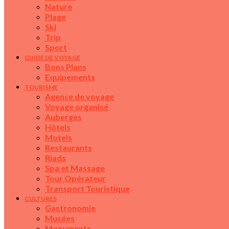
Nature
Plage
Ski
Trip
Sport
GUIDE DE VOYAGE
Bons Plans
Equipements
TOURISME
Agence de voyage
Voyage organisé
Auberges
Hôtels
Motels
Restaurants
Riads
Spa et Massage
Tour Opérateur
Transport Touristique
CULTURES
Gastronomie
Musées
Monuments