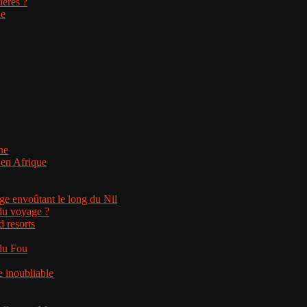
ières ?
ne
ne
 en Afrique
ge envoûtant le long du Nil
 du voyage ?
d resorts
 du Fou
 inoubliable