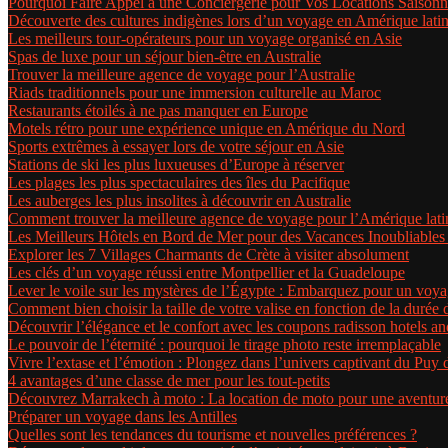
Pourquoi Faire Appel à une Conciergerie pour Vos Locations Saisonn
Découverte des cultures indigènes lors d’un voyage en Amérique lati
Les meilleurs tour-opérateurs pour un voyage organisé en Asie
Spas de luxe pour un séjour bien-être en Australie
Trouver la meilleure agence de voyage pour l’Australie
Riads traditionnels pour une immersion culturelle au Maroc
Restaurants étoilés à ne pas manquer en Europe
Motels rétro pour une expérience unique en Amérique du Nord
Sports extrêmes à essayer lors de votre séjour en Asie
Stations de ski les plus luxueuses d’Europe à réserver
Les plages les plus spectaculaires des îles du Pacifique
Les auberges les plus insolites à découvrir en Australie
Comment trouver la meilleure agence de voyage pour l’Amérique lati
Les Meilleurs Hôtels en Bord de Mer pour des Vacances Inoubliables
Explorer les 7 Villages Charmants de Crète à visiter absolument
Les clés d’un voyage réussi entre Montpellier et la Guadeloupe
Lever le voile sur les mystères de l’Égypte : Embarquez pour un voya
Comment bien choisir la taille de votre valise en fonction de la durée
Découvrir l’élégance et le confort avec les coupons radisson hotels an
Le pouvoir de l’éternité : pourquoi le tirage photo reste irremplaçable
Vivre l’extase et l’émotion : Plongez dans l’univers captivant du Puy
4 avantages d’une classe de mer pour les tout-petits
Découvrez Marrakech à moto : La location de moto pour une aventure
Préparer un voyage dans les Antilles
Quelles sont les tendances du tourisme et nouvelles préférences ?