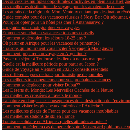
Découvrez les multiples opportunités d’activités en plein air à Bretig
Les meilleures destinations de voyage pour les amateurs de cuisine
Les attraits de la région du Mont Ventoux en tant que destination rêvé
Guide complet pour des vacances réussies à Nosy Be : Où séjourner, 
Pourquoi opter pour un hôtel pas cher à Antananarivo ?
Un guide pour photographier vos voyages
Emmener son chat en vacances : tous nos conseils
Comment se déroulent les séjours 18-25 ans ?
Où partir en Afrique pour les vacances de printemps?
4 raisons qui pourraient vous inciter à voyager à Madagascar
Comment préparer son voyage en Argentine ?
Passer un séjour à Toulouse : les lieux à ne pas manquer
Quelle est la meilleure période pour partir au Japon ?
Guide de voyage au Vietnam en 2023 : conseils essentiels
Les différents types de transport touristique disponibles
Les meilleurs tour opérateurs pour vos prochaines vacances
Comment se déplacer pour visiter Dubaï??
Les Déserts du Monde: Les Merveilles Cachées de la Nature
Les meilleures croisières à travers le monde
La nature en danger : les conséquences de la destruction de l’enviro
Comment visiter les plus beaux endroits de l’Ardèche ?
Les meilleures plages de France pour des vacances inoubliables
Les meilleures stations de ski en France
Tourisme solidaire en Afrique : quelles attitudes adopter ?
Comment procéder en cas de perte de votre Mastercard gold lors de 